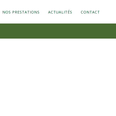
NOS PRESTATIONS
ACTUALITÉS
CONTACT
LOCATION
COLES
REUX (DIS)
DANGEREUX (DIB)
VES
LÂTRE