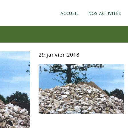
ACCUEIL
NOS ACTIVITÉS
AMIANTE LIÉ
BOIS
DÉCHETS AGRI
DÉCHETS DANGE
29 janvier 2018
DÉCHETS NON-
DEEE
EMBALLAGES
GRAVATS
MÉTAUX
PAPIERS/ARCHI
PLAQUES DE P
PNEUS